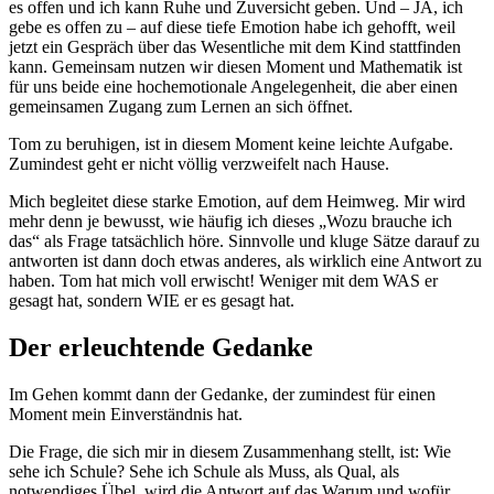
es offen und ich kann Ruhe und Zuversicht geben. Und – JA, ich
gebe es offen zu – auf diese tiefe Emotion habe ich gehofft, weil
jetzt ein Gespräch über das Wesentliche mit dem Kind stattfinden
kann. Gemeinsam nutzen wir diesen Moment und Mathematik ist
für uns beide eine hochemotionale Angelegenheit, die aber einen
gemeinsamen Zugang zum Lernen an sich öffnet.
Tom zu beruhigen, ist in diesem Moment keine leichte Aufgabe.
Zumindest geht er nicht völlig verzweifelt nach Hause.
Mich begleitet diese starke Emotion, auf dem Heimweg. Mir wird
mehr denn je bewusst, wie häufig ich dieses „Wozu brauche ich
das“ als Frage tatsächlich höre. Sinnvolle und kluge Sätze darauf zu
antworten ist dann doch etwas anderes, als wirklich eine Antwort zu
haben. Tom hat mich voll erwischt! Weniger mit dem WAS er
gesagt hat, sondern WIE er es gesagt hat.
Der erleuchtende Gedanke
Im Gehen kommt dann der Gedanke, der zumindest für einen
Moment mein Einverständnis hat.
Die Frage, die sich mir in diesem Zusammenhang stellt, ist: Wie
sehe ich Schule? Sehe ich Schule als Muss, als Qual, als
notwendiges Übel, wird die Antwort auf das Warum und wofür