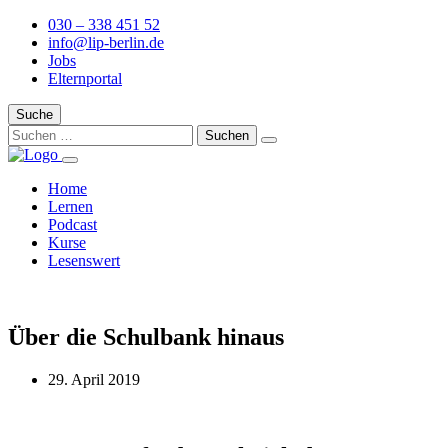
030 – 338 451 52
info@lip-berlin.de
Jobs
Elternportal
Suche
Home
Lernen
Podcast
Kurse
Lesenswert
Über die Schulbank hinaus
29. April 2019