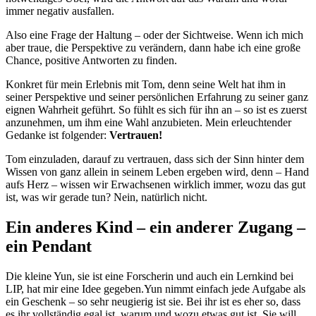
immer negativ ausfallen.
Also eine Frage der Haltung – oder der Sichtweise. Wenn ich mich
aber traue, die Perspektive zu verändern, dann habe ich eine große
Chance, positive Antworten zu finden.
Konkret für mein Erlebnis mit Tom, denn seine Welt hat ihm in
seiner Perspektive und seiner persönlichen Erfahrung zu seiner ganz
eignen Wahrheit geführt. So fühlt es sich für ihn an – so ist es zuerst
anzunehmen, um ihm eine Wahl anzubieten. Mein erleuchtender
Gedanke ist folgender:
Vertrauen!
Tom einzuladen, darauf zu vertrauen, dass sich der Sinn hinter dem
Wissen von ganz allein in seinem Leben ergeben wird, denn – Hand
aufs Herz – wissen wir Erwachsenen wirklich immer, wozu das gut
ist, was wir gerade tun? Nein, natürlich nicht.
Ein anderes Kind – ein anderer Zugang –
ein Pendant
Die kleine Yun, sie ist eine Forscherin und auch ein Lernkind bei
LIP, hat mir eine Idee gegeben.Yun nimmt einfach jede Aufgabe als
ein Geschenk – so sehr neugierig ist sie. Bei ihr ist es eher so, dass
es ihr vollständig egal ist, warum und wozu etwas gut ist. Sie will