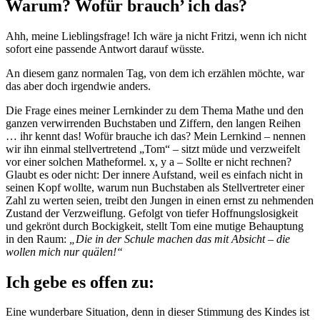
Warum? Wofür brauch’ ich das?
Ahh, meine Lieblingsfrage! Ich wäre ja nicht Fritzi, wenn ich nicht
sofort eine passende Antwort darauf wüsste.
An diesem ganz normalen Tag, von dem ich erzählen möchte, war
das aber doch irgendwie anders.
Die Frage eines meiner Lernkinder zu dem Thema Mathe und den
ganzen verwirrenden Buchstaben und Ziffern, den langen Reihen
… ihr kennt das! Wofür brauche ich das? Mein Lernkind – nennen
wir ihn einmal stellvertretend „Tom“ – sitzt müde und verzweifelt
vor einer solchen Matheformel. x, y a – Sollte er nicht rechnen?
Glaubt es oder nicht: Der innere Aufstand, weil es einfach nicht in
seinen Kopf wollte, warum nun Buchstaben als Stellvertreter einer
Zahl zu werten seien, treibt den Jungen in einen ernst zu nehmenden
Zustand der Verzweiflung. Gefolgt von tiefer Hoffnungslosigkeit
und gekrönt durch Bockigkeit, stellt Tom eine mutige Behauptung
in den Raum:
„Die in der Schule machen das mit Absicht – die
wollen mich nur quälen!“
Ich gebe es offen zu:
Eine wunderbare Situation, denn in dieser Stimmung des Kindes ist