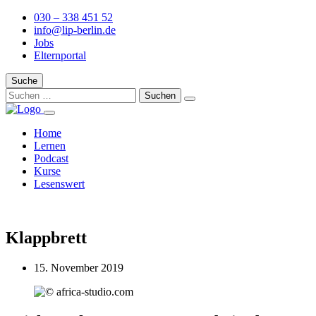
030 – 338 451 52
info@lip-berlin.de
Jobs
Elternportal
Suche
Home
Lernen
Podcast
Kurse
Lesenswert
Klappbrett
15. November 2019